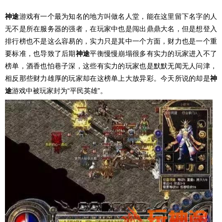
神途
游戏有一个最为知名的地方叫做名人堂，能在这里留下名字的人
无不是所在服务器的强者，在玩家中也是闯出鼎鼎大名，但是想登入
排行榜也不是这么容易的，实力只是其中一个方面，财力也是一个重
要标准，也导致了后期
神途
平衡慢慢崩塌很多有实力的玩家进入不了
榜单，酒香也怕巷子深，这些有实力的玩家也是默默无闻无人问津，
相反那些财力雄厚的玩家却在这榜单上大放异彩。今天所说的却是
神
途
游戏中被玩家封为“平民英雄”。