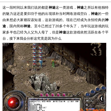
这一段时间以来我们说的都是
神途
这一类游戏，
神途
之所以有他独特
的魅力这还是要归功于他的出现填补当时网络游戏空白，
神途
的一些
由来想必大家都应该知道，这款游戏的。现在已经成为永恒经典的
神
途
，国内简称
神途
。至今已然过了20多个年头了，当年玩这游戏的玩
家多半也已经为人父为人母了，但是
神途
这款游戏依然活跃在各个平
台，接下来我会分析这究竟是因为什么