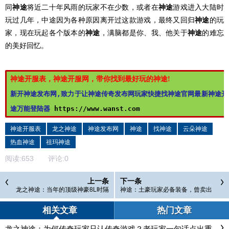
同
神途
将近二十年风雨的玩家不在少数，或者在
神途
游戏进入大陆时
玩过几年，中途因为各种原因离开过这款游戏，最终又回归
神途
的玩
家，现在玩起各个版本的
神途
，满脑都是你、我、他关于
神途
的难忘
的美好回忆。
神途开服表，神途开服网，带你找到最好玩的神途!
新开神途发布网,致力于让神途传奇发布网玩家快捷找神途官网最新神途开
途万能登陆器 
https://www.wanst.com
神途开服表
龙之神途
神途发布网
神途
找神途
云朵神途
热血神途
祖玛神途
阅读:
653
评论:
0
上一条
下一条
龙之神途：当年的顶级神豪8L时隔
神途：土豪玩家必备装备，曾卖出
多年重新上线，没想到却是一场笑
上百万的高价！
话！
相关文章
热门文章
龙之神途：为何传奇玩家只认传奇游戏？老玩家一句话点出重