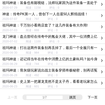
祖玛神途：装备也有鄙视链，法师玩家因为这件装备一直处于
鄙视链底层
2020-07-29 阅读：1158 评论：0
神途：传奇PK第一人，曾创下一人击退50人辉煌战绩！
2020-07-07 阅读：797 评论：0
祖玛神途：千万别小看商店套了？这几件装备有大作用!
2020-07-03 阅读：888 评论：0
龙门神途：盘点曾经在传奇中的氪金大佬，其中一位消费上亿
元！
2020-07-02 阅读：1100 评论：0
祖玛神途：打出这两件装备别再丢掉了，最后一个全服只有一
件！
2020-06-30 阅读：984 评论：0
祖玛神途：还记得当年在传奇中消费上亿的土豪8L吗？如今身
份被曝光！
2020-06-29 阅读：744 评论：0
祖玛神途：骨灰级玩家说出战士装备穿搭终极秘密，别再话冤
枉钱了！
2020-06-28 阅读：492 评论：0
祖玛神途：史上第一把屠龙竟然不是太子丹，看看老玩家怎么
说
2020-06-23 阅读：601 评论：0
上一页
跳页
下一页