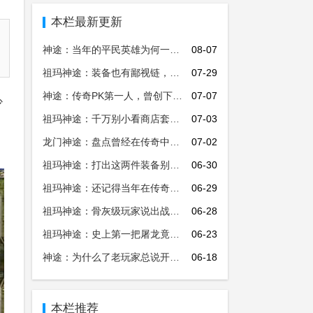
本栏最新更新
神途：当年的平民英雄为何一夜之间就被击败？背后内幕令人担忧！
08-07
祖玛神途：装备也有鄙视链，法师玩家因为这件装备一直处于鄙视链底层
07-29
神途：传奇PK第一人，曾创下一人击退50人辉煌战绩！
07-07
少
祖玛神途：千万别小看商店套了？这几件装备有大作用!
07-03
龙门神途：盘点曾经在传奇中的氪金大佬，其中一位消费上亿元！
07-02
祖玛神途：打出这两件装备别再丢掉了，最后一个全服只有一件！
06-30
祖玛神途：还记得当年在传奇中消费上亿的土豪8L吗？如今身份被曝光！
06-29
祖玛神途：骨灰级玩家说出战士装备穿搭终极秘密，别再话冤枉钱了！
06-28
祖玛神途：史上第一把屠龙竟然不是太子丹，看看老玩家怎么说
06-23
神途：为什么了老玩家总说开天没有屠龙好？详细揭秘屠龙刀隐藏的秘密！
06-18
本栏推荐