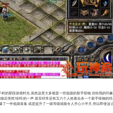
手村的那段游戏时光.虽然这里大多都是一些低级的新手怪物.但给我的印
钉耙猫后突然‘哇呜’的一声.甚至经常还有五六个人抢着击杀一个新手怪物的经
爆了一件低级装备.或是提升了一级等级就能令人开心小半天.所以即使这