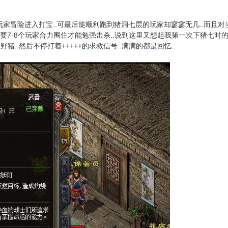
家冒险进入打宝..可最后能顺利跑到猪洞七层的玩家却寥寥无几..而且对
需要7-8个玩家合力围住才能勉强击杀..说到这里又想起我第一次下猪七时
猪..然后不停打着+++++的求救信号..满满的都是回忆..