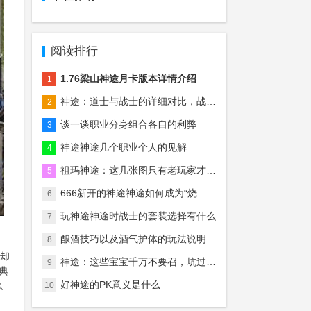
阅读排行
1.76梁山神途月卡版本详情介绍
1
神途：道士与战士的详细对比，战士真的后期无敌吗？
2
谈一谈职业分身组合各自的利弊
3
神途神途几个职业个人的见解
4
祖玛神途：这几张图只有老玩家才知道什么意思，慢慢的全是回忆！
5
666新开的神途神途如何成为“烧钱”游戏中最“烧钱”的？
6
玩神途神途时战士的套装选择有什么
7
酿酒技巧以及酒气护体的玩法说明
8
象却
神途：这些宝宝千万不要召，坑过无数的法师玩家！
9
典
好神途的PK意义是什么
么
10