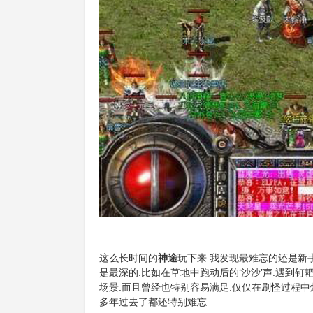
这么长时间的
神途
玩下来.我发现最难忘的还是新
是最深的.比如在草地中跑动后的‘沙沙’声.遇到
场景.而且曾经也特别容易满足.仅仅在刷怪过程中
多年过去了都还特别难忘.